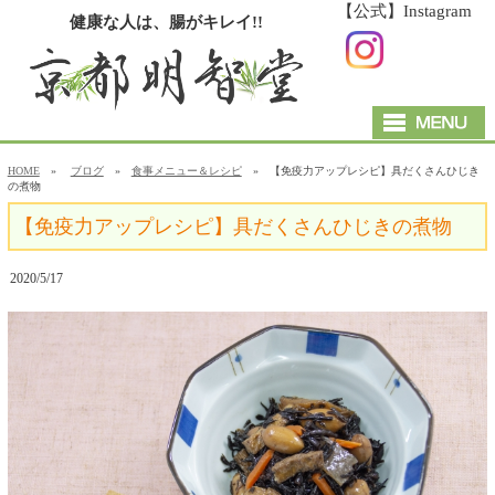
【公式】Instagram
健康な人は、腸がキレイ!!
HOME
»
ブログ
»
食事メニュー＆レシピ
» 【免疫力アップレシピ】具だくさんひじき
の煮物
【免疫力アップレシピ】具だくさんひじきの煮物
2020/5/17