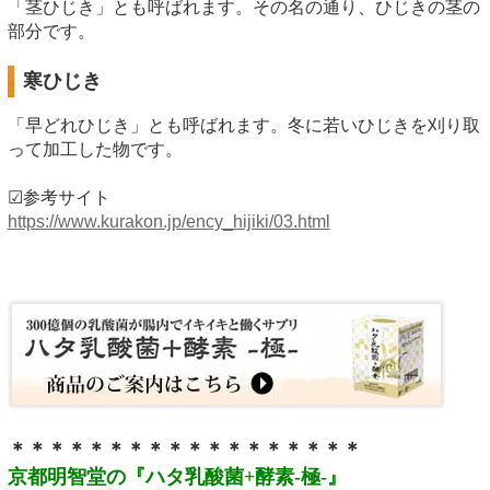
「茎ひじき」とも呼ばれます。その名の通り、ひじきの茎の
部分です。
寒ひじき
「早どれひじき」とも呼ばれます。冬に若いひじきを刈り取
って加工した物です。
☑参考サイト
https://www.kurakon.jp/ency_hijiki/03.html
＊＊＊＊＊＊＊＊＊＊＊＊＊＊＊＊＊＊
京都明智堂の『ハタ乳酸菌+酵素-極-』