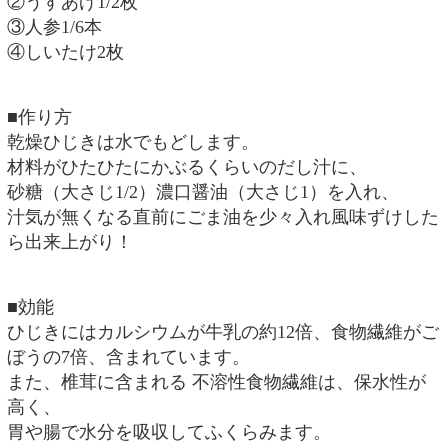
②うすあげ1/2枚
③人参1/6本
④しいたけ2枚
■作り方
乾燥ひじきは水でもどします。
材料がひたひたにかぶるくらいのだし汁に、
砂糖（大さじ1/2）濃口醤油（大さじ1）を入れ、
汁気が無くなる直前にごま油を少々入れ風味ずけした
ら出来上がり！
■効能
ひじきにはカルシウムが牛乳の約12倍、食物繊維がご
ぼうの7倍、含まれています。
また、椎茸に含まれる 不溶性食物繊維は、保水性が
高く、
胃や腸で水分を吸収してふくらみます。