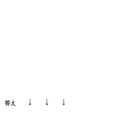
↓ ↓ ↓
答え