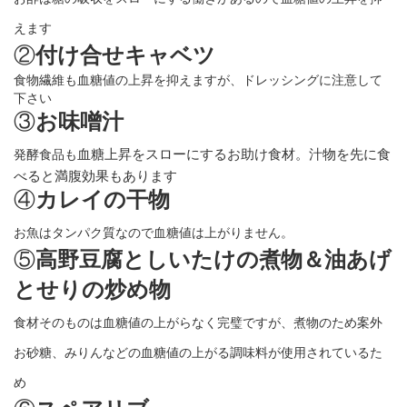
えます
②
付け合せキャベツ
食物繊維も血糖値の上昇を抑えますが、ドレッシングに注意して
下さい
③
お味噌汁
血糖上昇をスローにするお助け食材。汁物を先に食
発酵食品も
べると満腹効果もあります
④
カレイの干物
お魚はタンパク質なので血糖値は上がりません。
⑤
高野豆腐としいたけの煮物＆油あげ
とせりの炒め物
食材そのものは血糖値の上がらなく完璧ですが、煮物のため案外
お砂糖、みりんなどの血糖値の上がる調味料が使用されているた
め