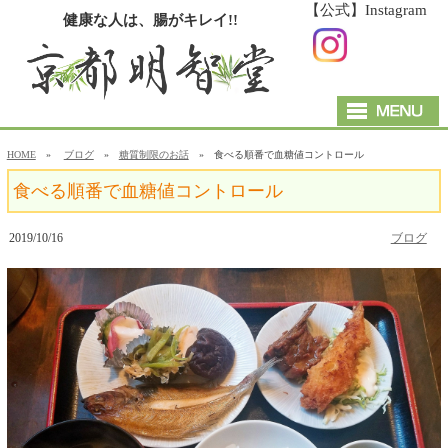
【公式】Instagram
健康な人は、腸がキレイ!!
HOME
»
ブログ
»
糖質制限のお話
» 食べる順番で血糖値コントロール
食べる順番で血糖値コントロール
2019/10/16
ブログ