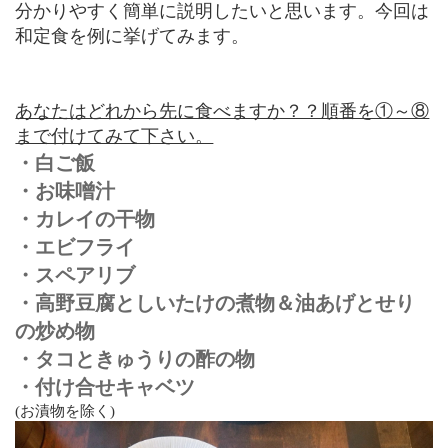
分かりやすく簡単に説明したいと思います。今回は
和定食を例に挙げてみます。
あなたはどれから先に食べますか？？順番を①～⑧
まで付けてみて下さい。
・白ご飯
・お味噌汁
・カレイの干物
・エビフライ
・スペアリブ
・高野豆腐としいたけの煮物＆油あげとせり
の炒め物
・タコときゅうりの酢の物
・付け合せキャベツ
(お漬物を除く)