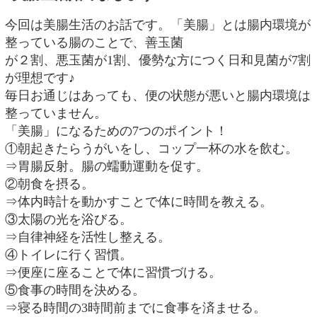
今回は美腸生活のお話です。「美腸」とは腸内環境が
整っている腸のことで、善玉菌
が２割、悪玉菌が1割、優勢な方につく日和見菌が7割
が理想です♪
毎日お通じはあっても、便の状態が悪いと腸内環境は
整っていません。
「美腸」になるための7つのポイント！
①朝起きたらうがいをし、コップ一杯の水を飲む。
⇒胃腸反射。腸の蠕動運動を促す。
②朝食を摂る。
⇒体内時計を動かすことで体に時間を教える。
③太陽の光を浴びる。
⇒自律神経を活性し整える。
④トイレに行く習慣。
⇒便座に座ることで体に習慣づける。
⑤食事の時間を決める。
⇒寝る時間の3時間前までに食事を済ませる。