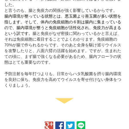
した。
と言うのも、腸と免疫力の関係が強く影響しているからです。
腸内環境が整っている状態とは、悪玉菌より善玉菌が多い状態を
指します。そして、体内の免疫細胞の６割は腸内に集まっている
ので、腸内環境が整うと免疫細胞が活性化され、免疫力が高まる
腸と免疫がなぜ密接に関わっているかと言えば、
という訳です。
それは免疫細胞に着目することでよくわかります。免疫細胞の
70%が腸で作られるからです。そのあと全身を駆け巡りウイルス
を攻撃したりと、八面六臂の活躍を始めます。ですが、生まれた
ての頃に、まず腸で強くなる必要があるため、腸内フローラの状
態はとても重要なのです。
予防注射を毎年打つよりも、日常からハタ乳酸菌を摂り腸内環境
を良好に保ち、免疫力を高めてウイルスを寄せ付けない身体をつ
くりましょう。